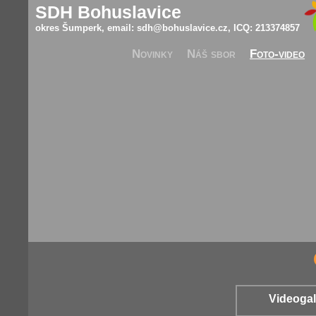
SDH Bohuslavice
okres Šumperk, email:
sdh@bohuslavice.cz
, ICQ: 213374857
Novinky
Náš sbor
Foto-video
Videogal