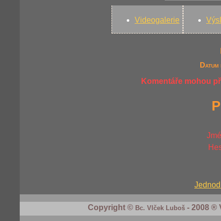
Videogalerie
Výs
Datum 
Komentáře mohou přid
P
Jmé
Hes
Jednodu
Copyright ©
- 2008 ® 
Bc. Vlček Luboš