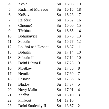
4.
Zvole
Su
16,06
19
5.
Ruda nad Moravou
Su
16,15
18
6.
Kolšov
Su
16,23
17
7.
Ráječek
Su
16,32
16
8.
Chromeč
Su
16,60
15
9.
Třeština
Su
16,65
14
10.
Bohuslavice
Su
16,75
13
11.
Sobotín
Su
16,77
12
12.
Loučná nad Desnou
Su
16,87
11
13.
Bohutín
Su
17,14
10
13.
Sobotín II
Su
17,14
10
15.
Dolní Libina II
Su
17,23
9
16.
Mostkov
Su
17,35
8
17.
Nemile
Su
17,69
7
18.
Lesnice
Su
17,86
6
19.
Bludov
Su
17,87
5
20.
Nový Malín
Su
17,91
4
21.
Zábřeh
Su
18,10
3
22.
Plinkout
Ol
18,16
23.
Dolní Studénky II
Su
18,67
2