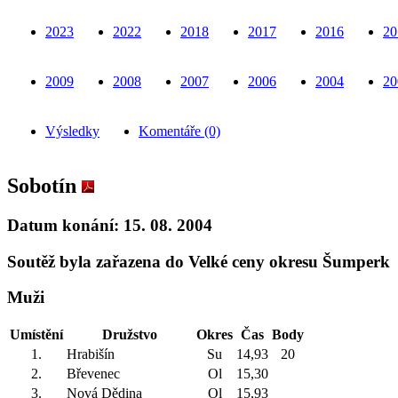
2023
2022
2018
2017
2016
20
2009
2008
2007
2006
2004
20
Výsledky
Komentáře (0)
Sobotín
Datum konání: 15. 08. 2004
Soutěž byla zařazena do Velké ceny okresu Šumperk
Muži
Umístění
Družstvo
Okres
Čas
Body
1.
Hrabišín
Su
14,93
20
2.
Břevenec
Ol
15,30
3.
Nová Dědina
Ol
15,93