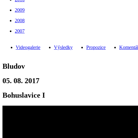
2009
2008
2007
Videogalerie
Výsledky
Propozice
Komentář
Bludov
05. 08. 2017
Bohuslavice I