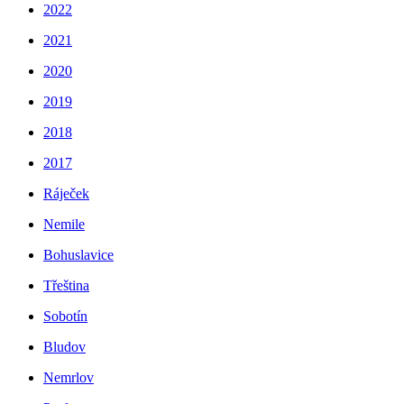
2022
2021
2020
2019
2018
2017
Ráječek
Nemile
Bohuslavice
Třeština
Sobotín
Bludov
Nemrlov