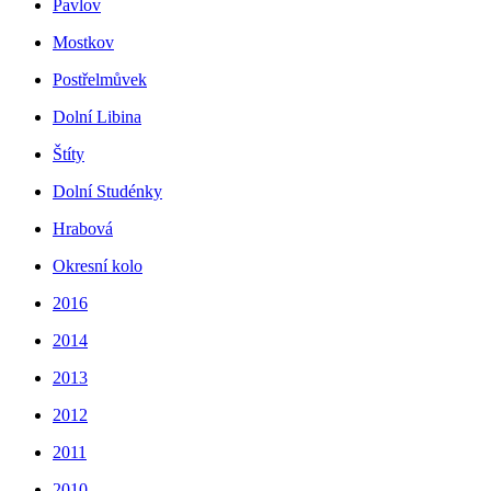
Pavlov
Mostkov
Postřelmůvek
Dolní Libina
Štíty
Dolní Studénky
Hrabová
Okresní kolo
2016
2014
2013
2012
2011
2010