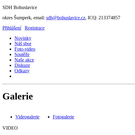
SDH Bohuslavice
okres Šumperk, email:
sdh@bohuslavice.cz
, ICQ: 213374857
Přihlášení
Registrace
Novinky
Náš sbor
Foto-video
Soutěže
Naše akce
Diskuze
Odkazy
Galerie
Videogalerie
Fotogalerie
VIDEO