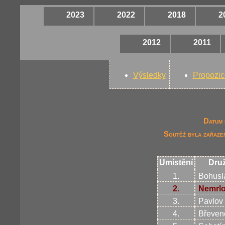
2023
2022
2018
2
2012
2011
Výsledky
Propozic
Datum 
Soutěž byla zařaze
Umístění
Dru
1.
Bohusl
2.
Nemrl
3.
Pavlov
4.
Břeven