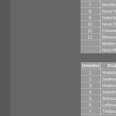
7.
Maršík
8.
Nová H
9.
Dubick
10.
Nová D
11.
Chrom
12.
Břeven
-
Medlov
-
Nový M
Umístění
Dru
1.
Hrabiší
2.
Sudko
3.
Hrabov
4.
Sobotí
5.
Bohusl
6.
Leština
7.
Třeštin