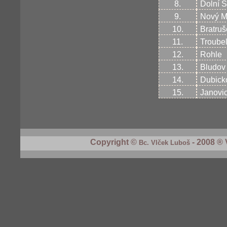
8.
Dolní 
9.
Nový M
10.
Bratruš
11.
Troubel
12.
Rohle
13.
Bludov
14.
Dubick
15.
Janovi
Copyright ©
- 2008 ® 
Bc. Vlček Luboš